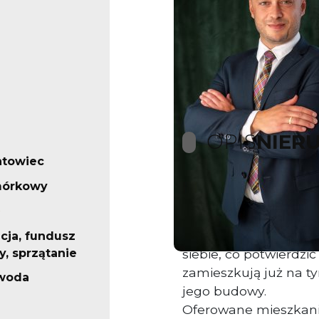
OPIS
NIER
ntowiec
mórkowy
Nowoczesne
mieszka
przestrzeń.
Jakość marki osiedla
cja, fundusz
, sprzątanie
siebie, co potwierdzi
zamieszkują już na ty
 woda
jego budowy.
Oferowane mieszkanie