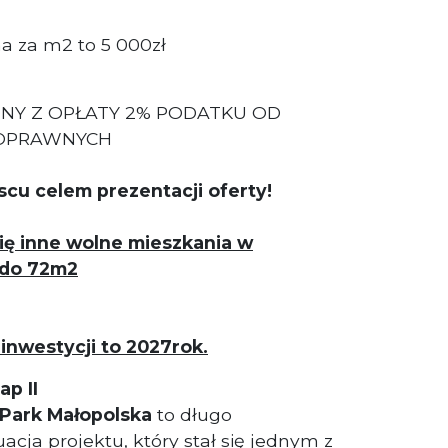
a za m2 to 5 000zł
NY Z OPŁATY 2% PODATKU OD
NOPRAWNYCH
cu celem prezentacji oferty!
się inne wolne mieszkania w
 do 72m2
inwestycji to 2027rok.
ap II
Park Małopolska
to długo
cja projektu, który stał się jednym z