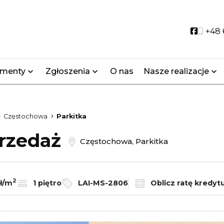
Social 
+48 
amenty
Zgłoszenia
O nas
Nasze realizacje
Częstochowa
Parkitka
przedaż
Częstochowa, Parkitka
2
zł/m
1 piętro
LAI-MS-2806
Oblicz ratę kredyt