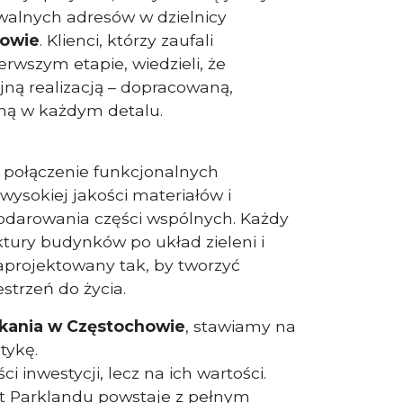
walnych adresów w dzielnicy
howie
. Klienci, którzy zaufali
rwszym etapie, wiedzieli, że
jną realizacją – dopracowaną,
ną w każdym detalu.
 połączenie funkcjonalnych
wysokiej jakości materiałów i
darowania części wspólnych. Każdy
ktury budynków po układ zieleni i
 zaprojektowany tak, by tworzyć
estrzeń do życia.
kania w Częstochowie
, stawiamy na
etykę.
ci inwestycji, lecz na ich wartości.
t Parklandu powstaje z pełnym