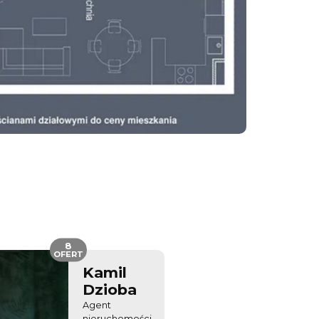
8
OFERT
Kamil
Dzioba
Agent
nieruchomości