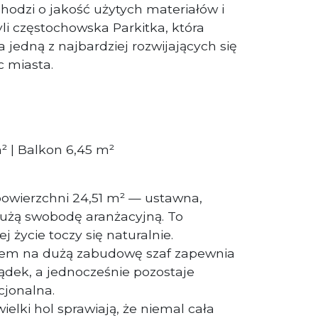
chodzi o jakość użytych materiałów i
yli częstochowska Parkitka, która
a jedną z najbardziej rozwijających się
ic miasta.
² | Balkon 6,45 m²
powierzchni 24,51 m² — ustawna,
dużą swobodę aranżacyjną. To
j życie toczy się naturalnie.
scem na dużą zabudowę szaf zapewnia
ądek, a jednocześnie pozostaje
cjonalna.
ielki hol sprawiają, że niemal cała