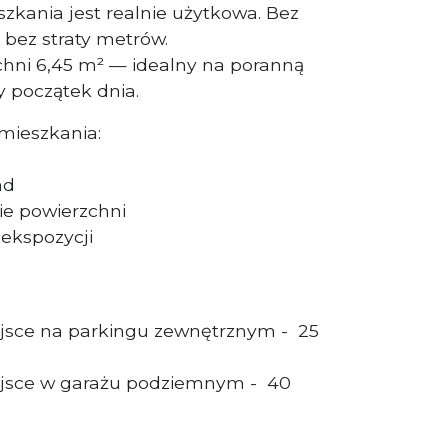
zkania jest realnie użytkowa. Bez
 bez straty metrów.
chni 6,45 m² — idealny na poranną
 początek dnia.
mieszkania:
ad
ie powierzchni
ekspozycji
jsce na parkingu zewnętrznym -
25
ejsce w garażu podziemnym -
40