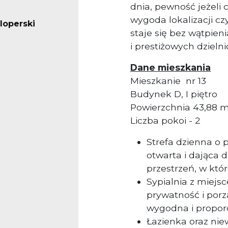
dnia, pewność jeżeli 
wygoda lokalizacji cz
loperski
staje się bez wątpieni
i prestiżowych dzieln
Dane mieszkania
Mieszkanie nr 13
Budynek D, I piętro
Powierzchnia 43,88 m
Liczba pokoi - 2
Strefa dzienna o 
otwarta i dająca 
przestrzeń, w które
Sypialnia z miej
prywatność i porz
wygodna i propor
Łazienka oraz niew