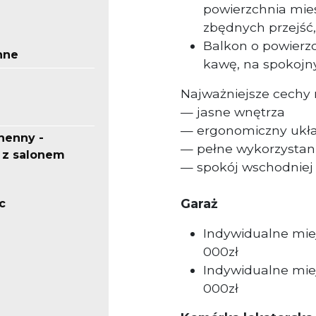
powierzchnia mies
zbędnych przejść,
B
alkon o powierz
nne
kawę, na spokojny
Najważniejsze cechy 
— jasne wnętrza
— ergonomiczny ukł
henny -
— pełne wykorzystan
 z salonem
— spokój wschodniej 
Garaż
c
Indywidualne mie
000zł
Indywidualne mi
000zł