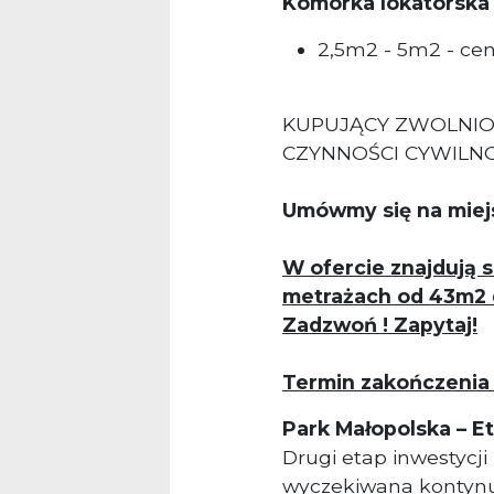
Komórka lokatorska
2,5m2 - 5m2 - cen
KUPUJĄCY ZWOLNIO
CZYNNOŚCI CYWIL
Umówmy się na miejs
W ofercie znajdują 
metrażach od 43m2
Zadzwoń ! Zapytaj!
Termin zakończenia 
Park Małopolska – Et
Drugi etap inwestycji
wyczekiwana kontynua