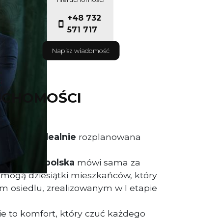
+48 732
571 717
Napisz wiadomość
UCHOMOŚCI
nie oraz
idealnie
rozplanowana
Park Małopolska
mówi sama za
ć mogą dziesiątki mieszkańców, który
m osiedlu, zrealizowanym w I etapie
 to komfort, który czuć każdego