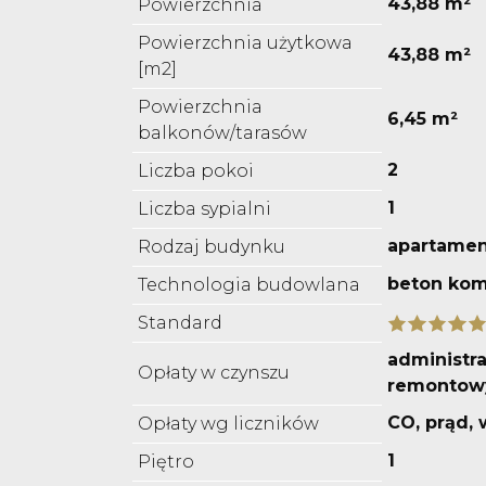
43,88 m²
Powierzchnia
Powierzchnia użytkowa
43,88 m²
[m2]
Powierzchnia
6,45 m²
balkonów/tarasów
2
Liczba pokoi
1
Liczba sypialni
apartame
Rodzaj budynku
beton ko
Technologia budowlana
Standard
administra
Opłaty w czynszu
remontowy
CO, prąd,
Opłaty wg liczników
1
Piętro