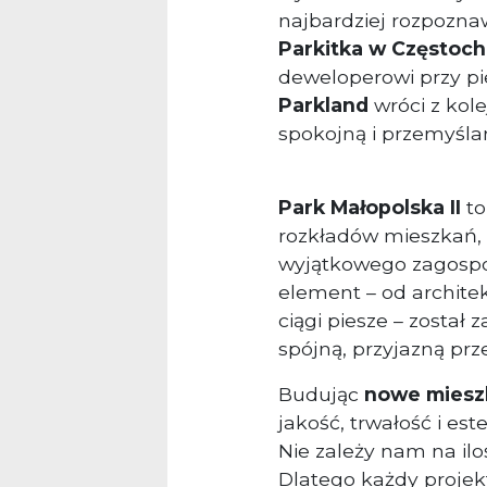
najbardziej rozpozna
Parkitka w Częstoc
deweloperowi przy pie
Parkland
wróci z kole
spokojną i przemyśla
Park Małopolska II
to
rozkładów mieszkań, 
wyjątkowego zagospo
element – od archite
ciągi piesze – został
spójną, przyjazną prz
Budując
nowe miesz
jakość, trwałość i est
Nie zależy nam na iloś
Dlatego każdy projek