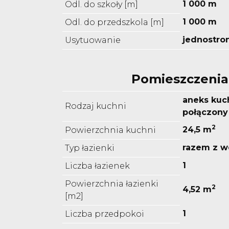
1 000 m
Odl. do szkoły [m]
1 000 m
Odl. do przedszkola [m]
jednostro
Usytuowanie
Pomieszczenia
aneks kuc
Rodzaj kuchni
połączony
2
24,5 m
Powierzchnia kuchni
razem z w
Typ łazienki
1
Liczba łazienek
Powierzchnia łazienki
2
4,52 m
[m2]
1
Liczba przedpokoi