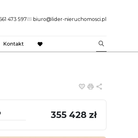
link
661 473 597
biuro@lider-nieruchomosci.pl
Kontakt
favorite
Dodaj do ulubiony
Drukuj
Udostępnij
355 428 zł
u