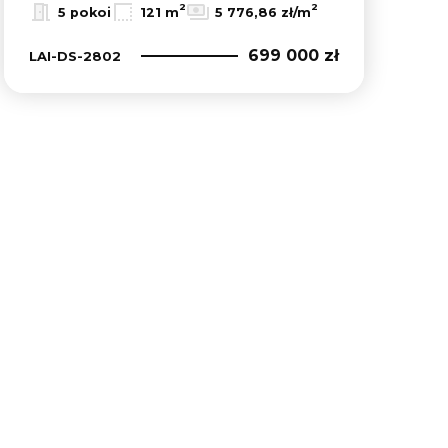
2
2
5 pokoi
121 m
5 776,86 zł/m
699 000 zł
LAI-DS-2802
lubionych