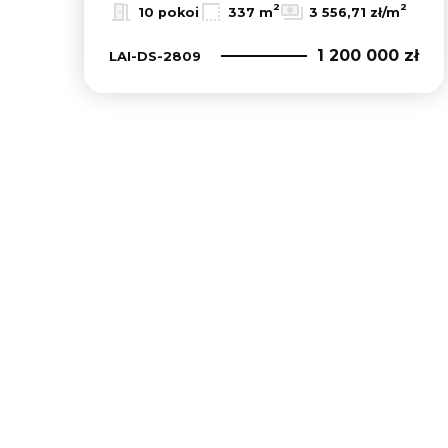
2
2
10 pokoi
337 m
3 556,71 zł/m
1 200 000 zł
LAI-DS-2809