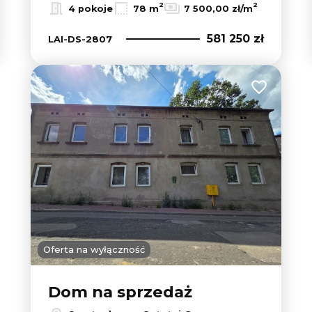
2
2
4 pokoje
78 m
7 500,00 zł/m
581 250 zł
LAI-DS-2807
Dodaj do u
Oferta na wyłączność
Dom na sprzedaż