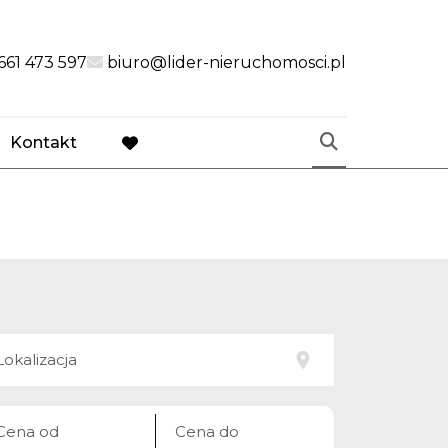
link
661 473 597
biuro@lider-nieruchomosci.pl
Kontakt
favorite