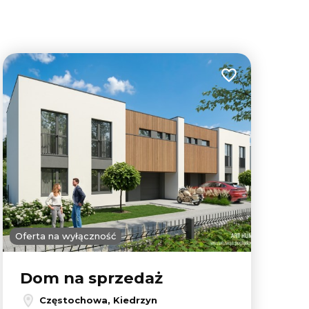
lubionych
Dodaj do ulubion
Oferta na wyłączność
Dom na sprzedaż
Częstochowa, Kiedrzyn