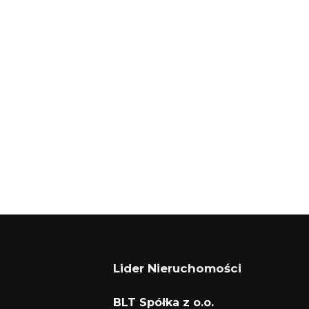
+
−
Lider Nieruchomości
BLT Spółka z o.o.