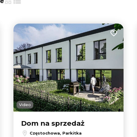
ie
tabela
lista
 do ulubionych
Dodaj do u
Video
Dom na sprzedaż
Częstochowa, Parkitka