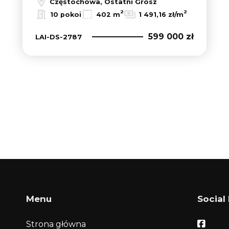
Częstochowa, Ostatni Grosz
2
2
10 pokoi
402 m
1 491,16 zł/m
599 000 zł
LAI-DS-2787
Menu
Social
Faceb
Strona główna