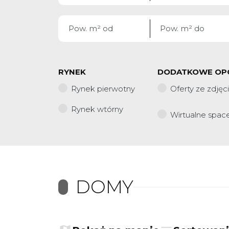
RYNEK
DODATKOWE OP
Rynek pierwotny
Oferty ze zdjęc
Rynek wtórny
Wirtualne spac
DOMY