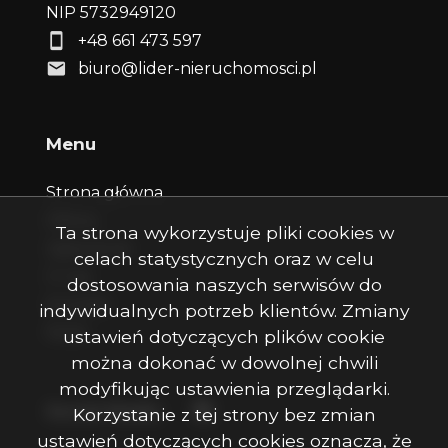
NIP 5732949120
+48 661 473 597
biuro@lider-nieruchomosci.pl
Menu
Strona główna
Oferty
Ta strona wykorzystuje pliki cookies w
Zgłoszenia
celach statystycznych oraz w celu
O nas
dostosowania naszych serwisów do
Kontakt
indywidualnych potrzeb klientów. Zmiany
Rodo
ustawień dotyczących plików cookie
można dokonać w dowolnej chwili
modyfikując ustawienia przeglądarki.
Facebook
Social Media
Korzystanie z tej strony bez zmian
ustawień dotyczących cookies oznacza, że