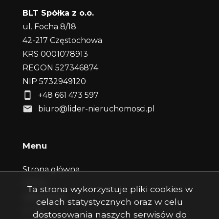
BLT Spółka z o.o.
ul. Focha 8/18
42-217 Częstochowa
KRS 0001078913
REGON 527346874
NIP 5732949120
+48 661 473 597
biuro@lider-nieruchomosci.pl
Menu
Strona główna
Oferty
Ta strona wykorzystuje pliki cookies w
Zgłoszenia
celach statystycznych oraz w celu
O nas
dostosowania naszych serwisów do